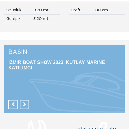
Uzunluk
9.20 mt.
Draft
80 cm.
Genişlik
3.20 mt.
BASIN
İZMİR BOAT SHOW 2023. KUTLAY MARİNE
CN
KATILIMCI.
KAT