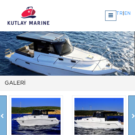
TR
|
EN
GALERİ